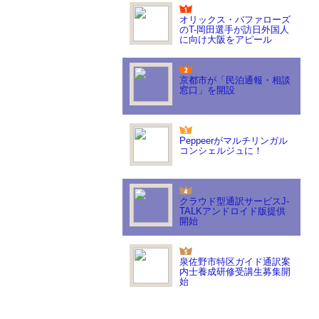
オリックス・バファローズ
のT-岡田選手が訪日外国人
に向け大阪をアピール
京都市が「民泊通報・相談
窓口」を開設
Peppeerがマルチリンガル
コンシェルジュに！
クラウド型通訳サービスJ-
TALKアンドロイド版提供
開始
泉佐野市特区ガイド通訳案
内士養成研修受講生募集開
始