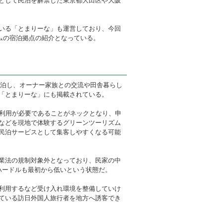
として民泊を解禁した東京都大田区や大阪
いる「とまりーな」も運営しており、今回
ズムの宿泊拠点の紹介となっている。
に宿泊し、オーナー家族との交流や田舎暮らし
「とまりーな」にも掲載されている。
の利用が必要であることがネックとなり、申
などを現地で体験するグリーンツーリズム
民泊サービスとして集客しやすくなる可能
業法の規制対象外となっており、民家の中
ハードルも最初から低いという状態だ。
利用するなど受け入れ環境を整備していけ
ている訪日外国人旅行者を地方へ誘客でき