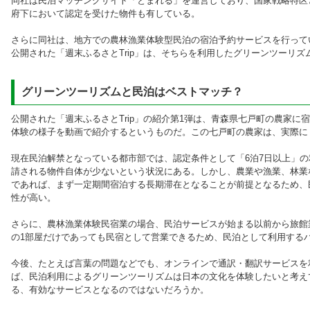
同社は民泊マッチングサイト「とまれる」を運営しており、国家戦略特区
府下において認定を受けた物件も有している。
さらに同社は、地方での農林漁業体験型民泊の宿泊予約サービスを行って
公開された「週末ふるさとTrip」は、そちらを利用したグリーンツーリ
グリーンツーリズムと民泊はベストマッチ？
公開された「週末ふるさとTrip」の紹介第1弾は、青森県七戸町の農家
体験の様子を動画で紹介するというものだ。この七戸町の農家は、実際に
現在民泊解禁となっている都市部では、認定条件として「6泊7日以上」
請される物件自体が少ないという状況にある。しかし、農業や漁業、林業
であれば、まず一定期間宿泊する長期滞在となることが前提となるため、
性が高い。
さらに、農林漁業体験民宿業の場合、民泊サービスが始まる以前から旅館
の1部屋だけであっても民宿として営業できるため、民泊として利用する
今後、たとえば言葉の問題などでも、オンラインで通訳・翻訳サービスを
ば、民泊利用によるグリーンツーリズムは日本の文化を体験したいと考え
る、有効なサービスとなるのではないだろうか。