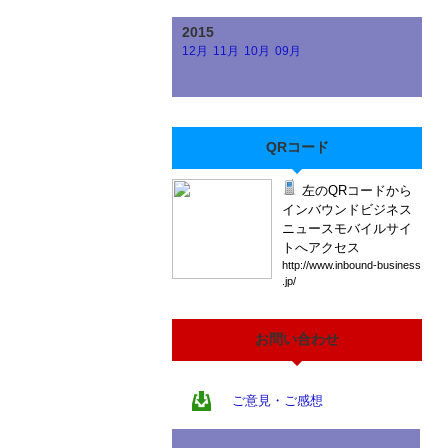
2015
12月
11月
10月
09月
QRコード
左のQRコードから
インバウンドビジネス
ニュースモバイルサイ
トへアクセス
htt
p:/
/ww
w.i
nbo
und
-bu
sin
ess
.jp
/
お問い合わせ
ご意見・ご感想