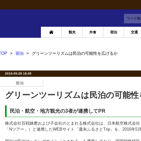
ワード検
観光
外食
宿泊
交通
TOP
>
宿泊
>
グリーンツーリズムは民泊の可能性を広げるか
2016-05-28 18:45
宿泊
グリーンツーリズムは民泊の可能性
民泊・航空・地方観光の3者が連携してPR
株式会社百戦錬磨および子会社のとまれる株式会社は、日本航空株式会社（
「Nツアー」）と連携したWEBサイト「週末ふるさとTrip」を、2016年5