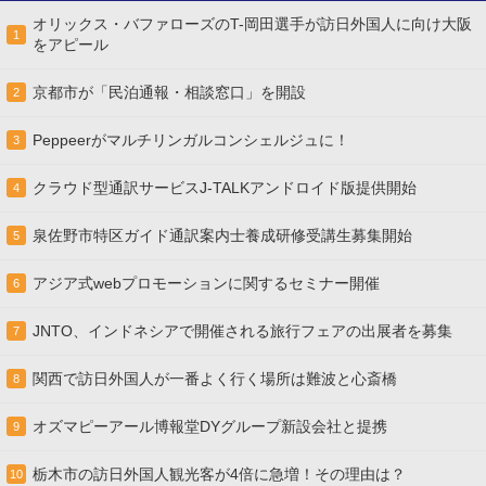
オリックス・バファローズのT-岡田選手が訪日外国人に向け大阪
1
をアピール
京都市が「民泊通報・相談窓口」を開設
2
Peppeerがマルチリンガルコンシェルジュに！
3
クラウド型通訳サービスJ-TALKアンドロイド版提供開始
4
泉佐野市特区ガイド通訳案内士養成研修受講生募集開始
5
アジア式webプロモーションに関するセミナー開催
6
JNTO、インドネシアで開催される旅行フェアの出展者を募集
7
関西で訪日外国人が一番よく行く場所は難波と心斎橋
8
オズマピーアール博報堂DYグループ新設会社と提携
9
栃木市の訪日外国人観光客が4倍に急増！その理由は？
10