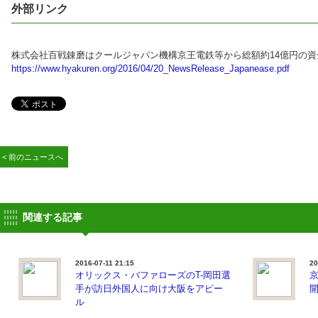
外部リンク
株式会社百戦錬磨はクールジャパン機構京王電鉄等から総額約14億円の資
https://www.hyakuren.org/2016/04/20_NewsRelease_Japanease.pdf
< 前のニュースへ
関連する記事
2016-07-11 21:15
20
オリックス・バファローズのT-岡田選
手が訪日外国人に向け大阪をアピー
ル