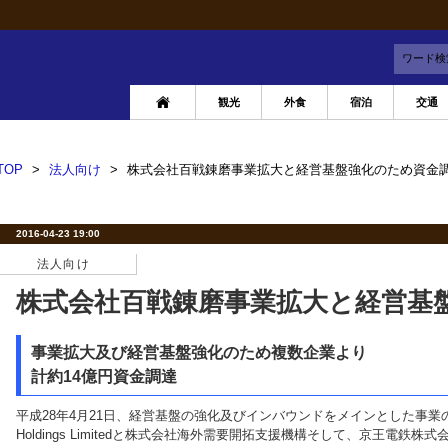
ワード検
観光
外食
宿泊
交通
TOP
>
法人向け
>
株式会社百戦錬磨事業拡大と経営基盤強化のため資金
2016-04-23 19:00
法人向け
株式会社百戦錬磨事業拡大と経営基
事業拡大及び経営基盤強化のため複数企業より
計約14億円資金調達
平成28年4月21日、経営基盤の強化及びインバウンドをメインとした事業の拡大を目的に
Holdings Limitedと株式会社海外需要開拓支援機構そして、京王電鉄