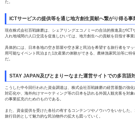
た。
ICTサービスの提供等を通じ地方創生貢献へ繋がり得る
現在株式会社百戦錬磨は、シェアリングエコノミーの合法的推進及びICT
入れ地域間の人口交流を促進しひいては、地方創生への貢献を目指す事業
具体的には、日本各地の空き部屋や空き家と民泊を希望する旅行者をマッチン
用可能なイベント民泊また1次産業の体験ができる、農林漁家民泊等に特
だ。
STAY JAPAN及びとまりーなまた運営サイトでの多言語
こうした中今回行われた資金調達は、株式会社百戦錬磨の経営基盤の強化
対応化や、海外向けマーケティング等の日本を訪れる外国人観光客を対象
の事業拡充のためのものである。
また、資金提供を受けた各社の有するコンテンツやノウハウをいかした、
旅行目的として魅力的な民泊物件の拡大も図っていく。