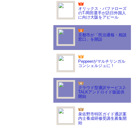
オリックス・バファローズ
のT-岡田選手が訪日外国人
に向け大阪をアピール
京都市が「民泊通報・相談
窓口」を開設
Peppeerがマルチリンガル
コンシェルジュに！
クラウド型通訳サービスJ-
TALKアンドロイド版提供
開始
泉佐野市特区ガイド通訳案
内士養成研修受講生募集開
始