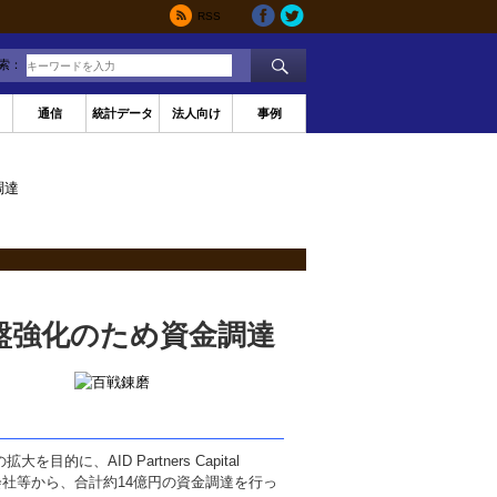
RSS
索：
通信
統計データ
法人向け
事例
調達
盤強化のため資金調達
、AID Partners Capital
株式会社等から、合計約14億円の資金調達を行っ