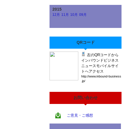
2015
12月
11月
10月
09月
QRコード
左のQRコードから
インバウンドビジネス
ニュースモバイルサイ
トへアクセス
htt
p:/
/ww
w.i
nbo
und
-bu
sin
ess
.jp
/
お問い合わせ
ご意見・ご感想