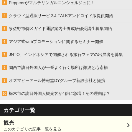
Peppeerがマルチリンガルコンシェルジュに！
3
クラウド型通訳サービスJ-TALKアンドロイド版提供開始
4
泉佐野市特区ガイド通訳案内士養成研修受講生募集開始
5
アジア式webプロモーションに関するセミナー開催
6
JNTO、インドネシアで開催される旅行フェアの出展者を募集
7
関西で訪日外国人が一番よく行く場所は難波と心斎橋
8
オズマピーアール博報堂DYグループ新設会社と提携
9
栃木市の訪日外国人観光客が4倍に急増！その理由は？
10
カテゴリ一覧
観光
このカテゴリの記事一覧を見る