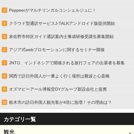
Peppeerがマルチリンガルコンシェルジュに！
3
クラウド型通訳サービスJ-TALKアンドロイド版提供開始
4
泉佐野市特区ガイド通訳案内士養成研修受講生募集開始
5
アジア式webプロモーションに関するセミナー開催
6
JNTO、インドネシアで開催される旅行フェアの出展者を募集
7
関西で訪日外国人が一番よく行く場所は難波と心斎橋
8
オズマピーアール博報堂DYグループ新設会社と提携
9
栃木市の訪日外国人観光客が4倍に急増！その理由は？
10
カテゴリ一覧
観光