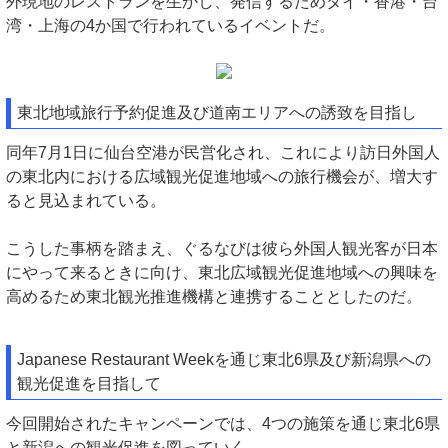
外現地のレストランを生かし、発信するためタイ・香港・台
湾・上海の4か国で行われているイベントだ。
東北地域旅行予約促進及び道南エリアへの誘致を目指し
同年7月1日に仙台空港が民営化され、これにより訪日外国人
の東北内における広域観光促進地域への旅行機会が、増大す
ると見込まれている。
こうした事柄を踏まえ、ぐるなびは彼ら外国人観光客が日本
にやって来るときに向け、東北広域観光促進地域への興味を
高めるため東北観光推進機構と連携することとしたのだ。
Japanese Restaurant Weekを通じ東北6県及び新潟県への
観光促進を目指して
今回開始されたキャンペーンでは、4つの施策を通じ東北6県
と新潟への観光促進を図っていく。