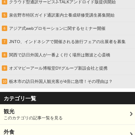
クラウド型通訳サービスJ-TALKアンドロイド版提供開始
4
泉佐野市特区ガイド通訳案内士養成研修受講生募集開始
5
アジア式webプロモーションに関するセミナー開催
6
JNTO、インドネシアで開催される旅行フェアの出展者を募集
7
関西で訪日外国人が一番よく行く場所は難波と心斎橋
8
オズマピーアール博報堂DYグループ新設会社と提携
9
栃木市の訪日外国人観光客が4倍に急増！その理由は？
10
カテゴリ一覧
観光
このカテゴリの記事一覧を見る
外食