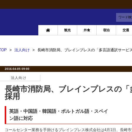
ワード検
観光
外食
宿泊
交通
TOP
>
法人向け
>
長崎市消防局、ブレインプレスの「多言語通訳サービ
2016-04-05 09:00
法人向け
長崎市消防局、ブレインプレスの「
採用
英語・中国語・韓国語・ポルトガル語・スペイ
ン語に対応
コールセンター業務を手掛けるブレインプレス株式会社は4月1日、長崎市消