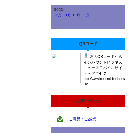
2015
12月
11月
10月
09月
QRコード
左のQRコードから
インバウンドビジネス
ニュースモバイルサイ
トへアクセス
htt
p:/
/ww
w.i
nbo
und
-bu
sin
ess
.jp
/
お問い合わせ
ご意見・ご感想