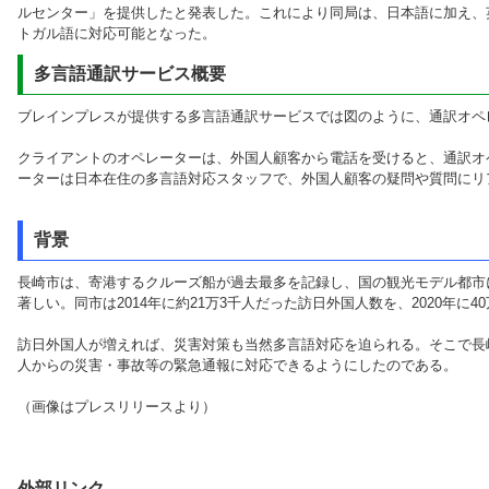
ルセンター」を提供したと発表した。これにより同局は、日本語に加え、
トガル語に対応可能となった。
多言語通訳サービス概要
ブレインプレスが提供する多言語通訳サービスでは図のように、通訳オペ
クライアントのオペレーターは、外国人顧客から電話を受けると、通訳オ
ーターは日本在住の多言語対応スタッフで、外国人顧客の疑問や質問にリ
背景
長崎市は、寄港するクルーズ船が過去最多を記録し、国の観光モデル都市
著しい。同市は2014年に約21万3千人だった訪日外国人数を、2020年に
訪日外国人が増えれば、災害対策も当然多言語対応を迫られる。そこで長
人からの災害・事故等の緊急通報に対応できるようにしたのである。
（画像はプレスリリースより）
外部リンク