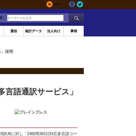
RSS
索：
通信
統計データ
法人向け
事例
ス」採用
多言語通訳サービス」
防局に対し「24時間365日対応多言語コー