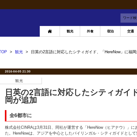
ワード検
観光
外食
宿泊
交通
TOP
>
観光
>
日英の2言語に対応したシティガイド、「HereNow」に福
2016-04-05 21:30
観光
日英の2言語に対応したシティガイド、
岡が追加
全6都市に
株式会社CINRAは3月31日、同社が運営する「HereNow（ヒアナウ）
た。HereNowは、アジアを中心としたバイリンガル・シティガイドとし