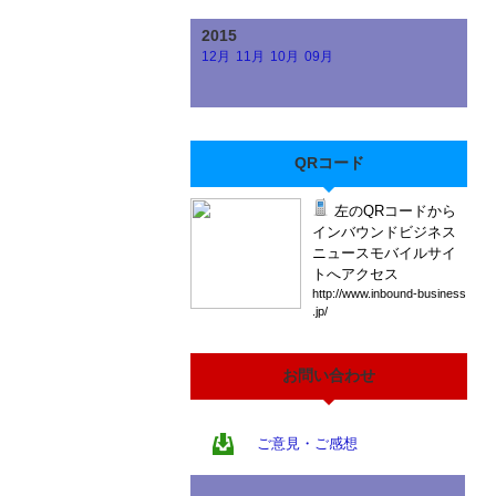
2015
12月
11月
10月
09月
QRコード
左のQRコードから
インバウンドビジネス
ニュースモバイルサイ
トへアクセス
htt
p:/
/ww
w.i
nbo
und
-bu
sin
ess
.jp
/
お問い合わせ
ご意見・ご感想