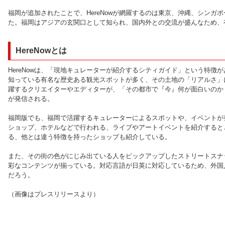
福岡が追加されたことで、HereNowが網羅するのは東京、沖縄、シンガ
た。福岡はアジアの玄関口として知られ、国内外との交流が盛んなため、
HereNowとは
HereNowは、「現地キュレーターが紹介するシティガイド」という特徴
知っている有名な歴史ある観光スポットが多く、その土地の「リアルさ」
躍するクリエイターやエディターが、「その都市で『今』何が面白いのか
が発信される。
福岡版でも、福岡で活躍するキュレーターによるスポットや、イベントが
ショップ、ホテルなどで行われる、ライブやアートイベントを紹介すると
る、他とは違う特徴を持ったショップも紹介している。
また、その街の色がにじみ出ている人をピックアップしたストリートスナ
彩なコンテンツが揃っている。対応言語が日英に対応しているため、外国
だろう。
（画像はプレスリリースより）