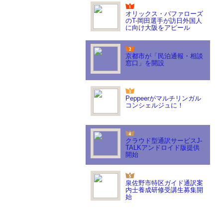
オリックス・バファローズ
のT-岡田選手が訪日外国人
に向け大阪をアピール
京都市が「民泊通報・相談
窓口」を開設
Peppeerがマルチリンガル
コンシェルジュに！
クラウド型通訳サービスJ-
TALKアンドロイド版提供
開始
泉佐野市特区ガイド通訳案
内士養成研修受講生募集開
始