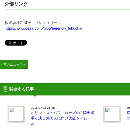
外部リンク
株式会社CINRA プレスリリース
https://www.cinra.co.jp/blog/herenow_fukuoka/
< 前のニュースへ
関連する記事
2016-07-11 21:15
20
オリックス・バファローズのT-岡田選
手が訪日外国人に向け大阪をアピー
ル