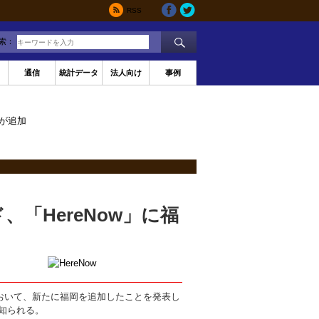
RSS
索：
通信
統計データ
法人向け
事例
岡が追加
「HereNow」に福
」において、新たに福岡を追加したことを発表し
て知られる。