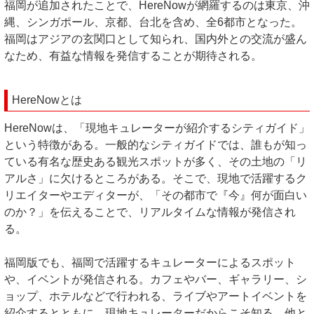
福岡が追加されたことで、HereNowが網羅するのは東京、沖
縄、シンガポール、京都、台北を含め、全6都市となった。
福岡はアジアの玄関口として知られ、国内外との交流が盛ん
なため、有益な情報を発信することが期待される。
HereNowとは
HereNowは、「現地キュレーターが紹介するシティガイド」
という特徴がある。一般的なシティガイドでは、誰もが知っ
ている有名な歴史ある観光スポットが多く、その土地の「リ
アルさ」に欠けるところがある。そこで、現地で活躍するク
リエイターやエディターが、「その都市で『今』何が面白い
のか？」を伝えることで、リアルタイムな情報が発信され
る。
福岡版でも、福岡で活躍するキュレーターによるスポット
や、イベントが発信される。カフェやバー、ギャラリー、シ
ョップ、ホテルなどで行われる、ライブやアートイベントを
紹介するとともに、現地キュレーターだからこそ知る、他と