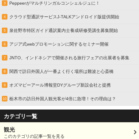
Peppeerがマルチリンガルコンシェルジュに！
3
クラウド型通訳サービスJ-TALKアンドロイド版提供開始
4
泉佐野市特区ガイド通訳案内士養成研修受講生募集開始
5
アジア式webプロモーションに関するセミナー開催
6
JNTO、インドネシアで開催される旅行フェアの出展者を募集
7
関西で訪日外国人が一番よく行く場所は難波と心斎橋
8
オズマピーアール博報堂DYグループ新設会社と提携
9
栃木市の訪日外国人観光客が4倍に急増！その理由は？
10
カテゴリ一覧
観光
このカテゴリの記事一覧を見る