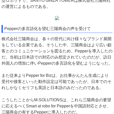
型ロボットで、SANYO GINZA TOWERは株式会社三陽商社
の運営によるものである。
Pepperの多言語化を望む三陽商会の声を受けて
株式会社三陽商会は、各々の世代に向け様々なブランド展開
をしている企業である。そうした中、三陽商会はより広い顧
客とのコミュニケーションを図るため、Pepperを導入したの
だ。当初は日本語での対応のみ想定されていたのだが、訪日
外国人の増加に伴いPepperの多言語化を望むようになった。
また従来よりPepper for Bizは、お仕事かんたん生成により
受付や接客といった動作設定は可能であったが、日本でのそ
れしかなくセリフも英語と日本語のみだったのである。
こうしたことからM-SOLUTIONSは、これら三陽商会の要望
に応えるべくSmart at robo for Pepperを中国語対応とさせ、
三陽商会の有するPepperに導入したのだ。