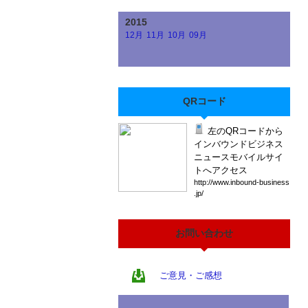
2015
12月
11月
10月
09月
QRコード
左のQRコードから
インバウンドビジネス
ニュースモバイルサイ
トへアクセス
htt
p:/
/ww
w.i
nbo
und
-bu
sin
ess
.jp
/
お問い合わせ
ご意見・ご感想