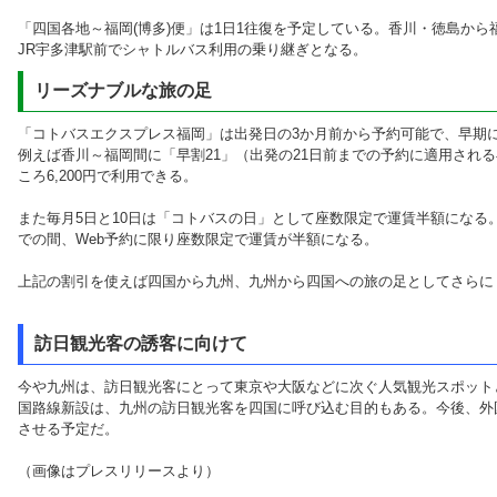
「四国各地～福岡(博多)便」は1日1往復を予定している。香川・徳島か
JR宇多津駅前でシャトルバス利用の乗り継ぎとなる。
リーズナブルな旅の足
「コトバスエクスプレス福岡」は出発日の3か月前から予約可能で、早期
例えば香川～福岡間に「早割21」（出発の21日前までの予約に適用される早
ころ6,200円で利用できる。
また毎月5日と10日は「コトバスの日」として座数限定で運賃半額になる。さらに
での間、Web予約に限り座数限定で運賃が半額になる。
上記の割引を使えば四国から九州、九州から四国への旅の足としてさらに
訪日観光客の誘客に向けて
今や九州は、訪日観光客にとって東京や大阪などに次ぐ人気観光スポット
国路線新設は、九州の訪日観光客を四国に呼び込む目的もある。今後、外
させる予定だ。
（画像はプレスリリースより）