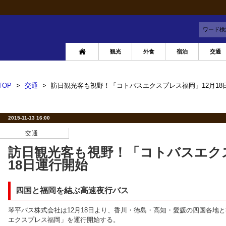
ワード検
観光
外食
宿泊
交通
TOP
>
交通
>
訪日観光客も視野！「コトバスエクスプレス福岡」12月18
2015-11-13 16:00
交通
訪日観光客も視野！「コトバスエク
18日運行開始
四国と福岡を結ぶ高速夜行バス
琴平バス株式会社は12月18日より、香川・徳島・高知・愛媛の四国各地
エクスプレス福岡」を運行開始する。