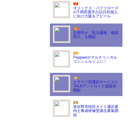
オリックス・バファローズ
のT-岡田選手が訪日外国人
に向け大阪をアピール
京都市が「民泊通報・相談
窓口」を開設
Peppeerがマルチリンガル
コンシェルジュに！
クラウド型通訳サービスJ-
TALKアンドロイド版提供
開始
泉佐野市特区ガイド通訳案
内士養成研修受講生募集開
始