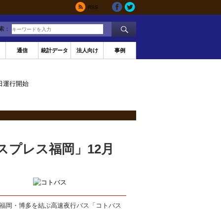
RSS
索：
通信
統計データ
法人向け
事例
日運行開始
スプレス福岡」12月
と福岡・博多を結ぶ高速夜行バス「コトバス