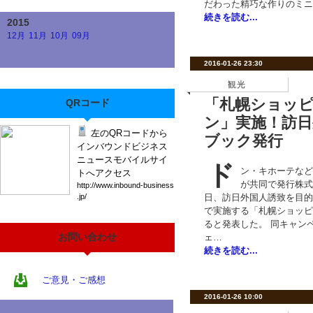
だわった精巧な作りのミニ
続きを読む...
2015
12月
11月
10月
09月
2016-01-26 23:30
観光
「札幌ショッ
QRコード
ン」実施！訪
左のQRコードから
ブック発行
インバウンドビジネス
ニュースモバイルサイ
ド
ン・キホーテなど
トへアクセス
が共同で発行株式
htt
p:/
/ww
w.i
nbo
und
-bu
sin
ess
.jp
/
日、訪日外国人誘致を目的
で実施する「札幌ショッピ
ると発表した。 同キャン
お問い合わせ
ェ…
続きを読む...
ご意見・ご感想
2016-01-26 10:00