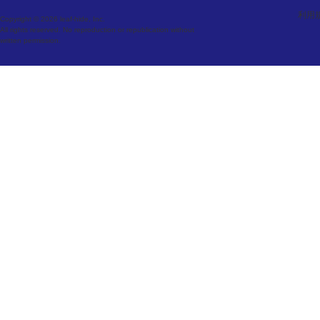
利用
Copyright © 2026 leaf-hide, Inc.
All rights reserved. No reproduction or republication without
written permission.