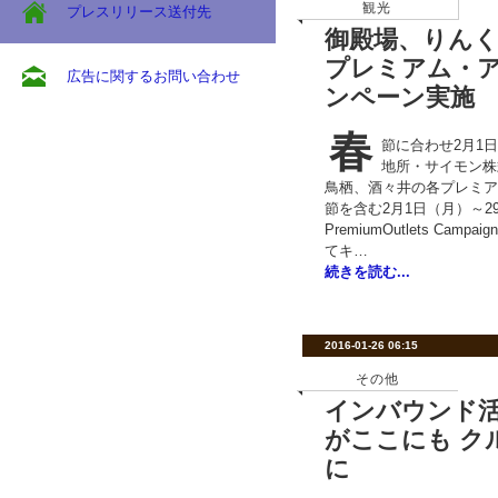
観光
プレスリリース送付先
御殿場、りんく
プレミアム・
広告に関するお問い合わせ
ンペーン実施
春
節に合わせ2月1
地所・サイモン株
鳥栖、酒々井の各プレミア
節を含む2月1日（月）～29日
PremiumOutlets Ca
てキ…
続きを読む...
2016-01-26 06:15
その他
インバウンド
がここにも クル
に