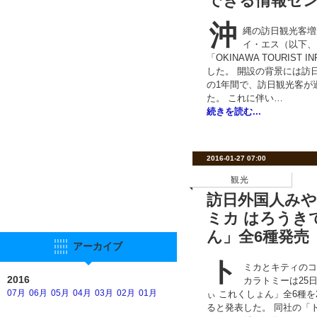
できる情報セ
沖
縄の訪日観光客増
イ・エス（以下、H.
「OKINAWA TOURIST I
した。 開設の背景には訪日
の1年間で、訪日観光客が過
た。 これに伴い…
続きを読む...
2016-01-27 07:00
観光
訪日外国人み
ミカ はろうき
ん」全6種発売
アーカイブ
ト
ミカとキティのコ
2016
カラトミーは25
07月
06月
05月
04月
03月
02月
01月
ぃ これくしょん」全6種を2
ると発表した。 同社の「