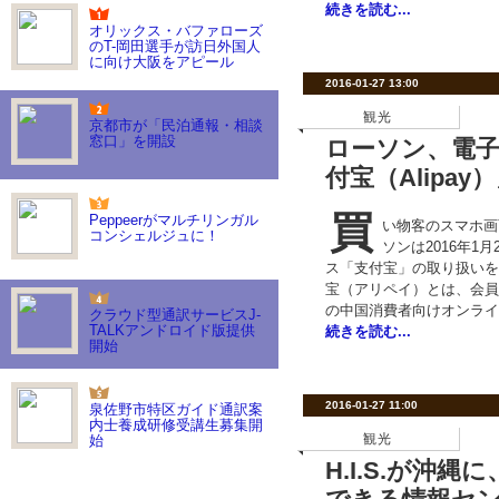
続きを読む...
オリックス・バファローズ
のT-岡田選手が訪日外国人
に向け大阪をアピール
2016-01-27 13:00
観光
京都市が「民泊通報・相談
窓口」を開設
ローソン、電
付宝（Alipa
買
Peppeerがマルチリンガル
い物客のスマホ画
コンシェルジュに！
ソンは2016年1
ス「支付宝」の取り扱いを
宝（アリペイ）とは、会員
の中国消費者向けオンライ
クラウド型通訳サービスJ-
TALKアンドロイド版提供
続きを読む...
開始
2016-01-27 11:00
泉佐野市特区ガイド通訳案
内士養成研修受講生募集開
観光
始
H.I.S.が沖