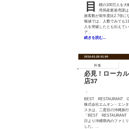
目
標の100万人を
湾局産業港湾課は1
旅客数が前年度比2.7倍に
報値では、人数でみても11
人を突破したとも伝えてい
ア…
続きを読む...
2016-01-26 01:00
外食
必見！ローカ
店37
「
BEST RESTAURANT
株式会社エムオン・エンタ
スタは、二度目の沖縄旅行
「BEST RESTAURANT
日より沖縄県内のファミリ
した。…