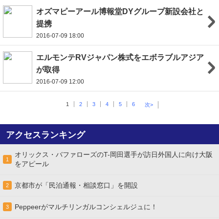
オズマピーアール博報堂DYグループ新設会社と
提携
2016-07-09 18:00
エルモンテRVジャパン株式をエボラブルアジア
が取得
2016-07-09 12:00
1
2
3
4
5
6
次>
アクセスランキング
オリックス・バファローズのT-岡田選手が訪日外国人に向け大阪
1
をアピール
京都市が「民泊通報・相談窓口」を開設
2
Peppeerがマルチリンガルコンシェルジュに！
3