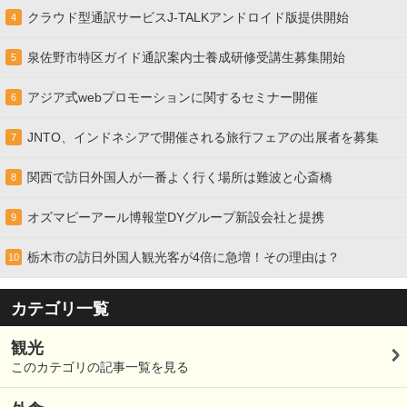
クラウド型通訳サービスJ-TALKアンドロイド版提供開始
4
泉佐野市特区ガイド通訳案内士養成研修受講生募集開始
5
アジア式webプロモーションに関するセミナー開催
6
JNTO、インドネシアで開催される旅行フェアの出展者を募集
7
関西で訪日外国人が一番よく行く場所は難波と心斎橋
8
オズマピーアール博報堂DYグループ新設会社と提携
9
栃木市の訪日外国人観光客が4倍に急増！その理由は？
10
カテゴリ一覧
観光
このカテゴリの記事一覧を見る