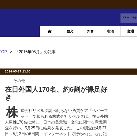
ワード検
観光
外食
宿泊
交通
TOP
>
「2016年05月」の記事
2016-05-27 23:00
その他
在日外国人170名、約6割が裸足好
き
株
式会社リベルタ調べ削らない角質ケア「ベビーフ
ット」で知られる株式会社リベルタは、在日外国
人男性170名に対し、日本の美意識・文化に関する意識調
査を行い、5月25日に結果を発表した。 この調査は4月27
日～5月2日の6日間、インターネットで行われた。なお記