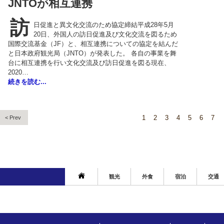
JNTOが相互連携
訪
日促進と異文化交流のため協定締結平成28年5月
20日、外国人の訪日促進及び文化交流を図るため
国際交流基金（JF）と、相互連携についての協定を結んだ
と日本政府観光局（JNTO）が発表した。 各自の事業を舞
台に相互連携を行い文化交流及び訪日促進を図る現在、
2020…
続きを読む...
1
2
3
4
5
6
7
< Prev
観光
外食
宿泊
交通