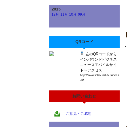
2015
12月
11月
10月
09月
QRコード
左のQRコードから
インバウンドビジネス
ニュースモバイルサイ
トへアクセス
htt
p:/
/ww
w.i
nbo
und
-bu
sin
ess
.jp
/
お問い合わせ
ご意見・ご感想