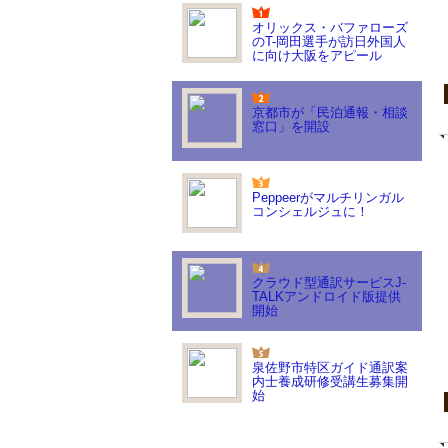
オリックス・バファローズ
のT-岡田選手が訪日外国人
に向け大阪をアピール
京都市が「民泊通報・相談
窓口」を開設
Peppeerがマルチリンガル
コンシェルジュに！
クラウド型通訳サービスJ-
TALKアンドロイド版提供
開始
泉佐野市特区ガイド通訳案
内士養成研修受講生募集開
始