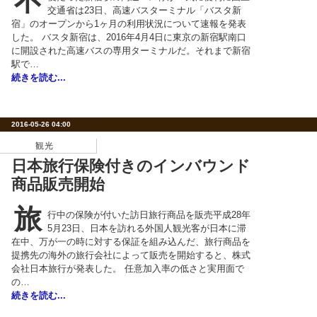
不
交通省は23日、高速バスターミナル「バスタ新
宿」のオープンから1ヶ月の利用状況について速報を発表
した。 バスタ新宿は、2016年4月4日に東京の新宿駅南口
に開設された高速バスの専用ターミナルだ。それまで新宿
駅で…
続きを読む...
2016-05-26 04:00
観光
日本旅行保険付きのインバウンド
商品販売開始
旅
行中の保険が付いた訪日旅行商品を販売平成28年
5月23日、日本を訪れる外国人観光客が日本に滞
在中、万が一の時に対する保証を組み込んだ、旅行商品を
提携先の海外の旅行会社によって販売を開始すると、株式
会社日本旅行が発表した。 任意加入率の低さと実用面で
の…
続きを読む...