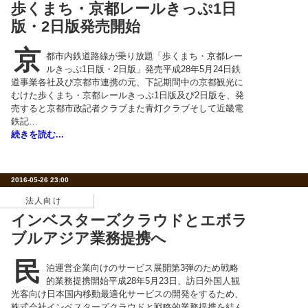
歩くまち・京都レールきっぷ1日
版・2日版発売開始
京
都市内鉄道路線が乗り放題「歩くまち・京都レー
ルきっぷ1日版・2日版」発売平成28年5月24日鉄
道事業各社及び京都市連携の元、下記期間中の京都観光に
むけた歩くまち・京都レールきっぷ1日版及び2日版を、発
売すると京都市政記者クラブまた青灯クラブそして近畿電
鉄記…
続きを読む...
2016-05-26 23:00
法人向け
インベスターズクラウドとエボラ
ブルアジア業務提携へ
民
泊運営企業向けのサービス展開第3弾のため戦略
的業務提携開始平成28年5月23日、訪日外国人観
光客向け日本国内移動最適化サービスの開発をするため、
株式会社インベスターズクラウドと戦略的業務提携を結ん