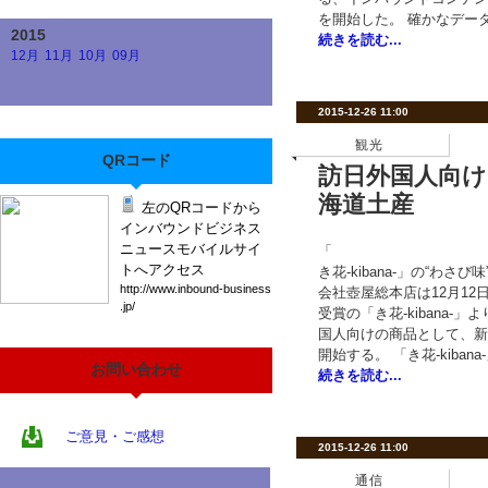
を開始した。 確かなデー
2015
続きを読む...
12月
11月
10月
09月
2015-12-26 11:00
観光
QRコード
訪日外国人向
海道土産
左のQRコードから
インバウンドビジネス
ニュースモバイルサイ
「
トへアクセス
き花-kibana-」の“わ
htt
p:/
/ww
w.i
nbo
und
-bu
sin
ess
会社壺屋総本店は12月1
.jp
/
受賞の「き花-kibana-
国人向けの商品として、新
開始する。 「き花-kiban
お問い合わせ
続きを読む...
ご意見・ご感想
2015-12-26 11:00
通信