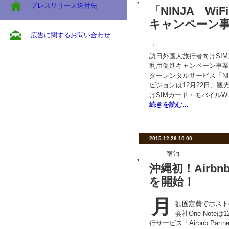
プレスリリース送付先
「NINJA W
キャンペーン
広告に関するお問い合わせ
「
訪日外国人旅行者向けSIM
利用促進キャンペーン事業
ターレンタルサービス「NIN
ビジョンは12月22日、
けSIMカード・モバイルW
続きを読む...
2015-12-26 10:00
宿泊
沖縄初！Airb
を開始！
月
額固定費でホスト
会社One Noteは
行サービス「Airbnb Par