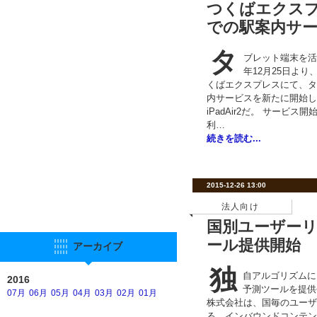
つくばエクス
での駅案内サ
タ
ブレット端末を活
年12月25日よ
くばエクスプレスにて、タ
内サービスを新たに開始し
iPadAir2だ。 サービ
利…
続きを読む...
2015-12-26 13:00
法人向け
国別ユーザー
ール提供開始
アーカイブ
独
自アルゴリズムに
2016
予測ツールを提供平
07月
06月
05月
04月
03月
02月
01月
株式会社は、国毎のユーザ
る、インバウンドコンテン