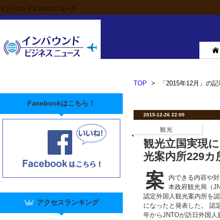
インバウンドビジネスニュース
TOP
>
「2015年12月」の記
Facebookはこちら！
2015-12-26 22:00
観光
観光立国実現に
光案内所229
案
内できる内容や対
本政府観光局（JN
認定外国人観光案内所を認
アクセスランキング
になったと発表した。 認
年からJNTOが訪日外国