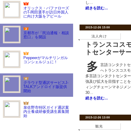
し…
オリックス・バファローズ
続きを読む...
のT-岡田選手が訪日外国人
に向け大阪をアピール
2015-12-26 15:00
京都市が「民泊通報・相談
法人向け
窓口」を開設
トランスコス
トセンターサ
Peppeerがマルチリンガル
コンシェルジュに！
多
言語コンタクトセ
へトランスコスモ
多言語コンタクトセンター
強及び拡大を目指すことを
クラウド型通訳サービスJ-
TALKアンドロイド版提供
ィングチェーンマネジメン
開始
30…
続きを読む...
泉佐野市特区ガイド通訳案
内士養成研修受講生募集開
始
2015-12-26 13:00
観光