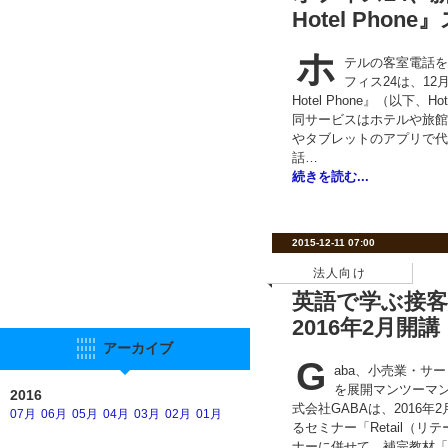
Hotel Phon
ホ
テルの客室電話を
フィス24は、12
Hotel Phone』（以下、H
同サービスはホテルや旅館
やタブレットのアプリで代
話…
続きを読む...
2015-12-11 07:00
法人向け
英語で学ぶ接
2016年2月開講
アーカイブ
G
aba、小売業・サ
を展開マンツーマ
2016
式会社GABAは、2016
07月
06月
05月
04月
03月
02月
01月
るセミナー「Retail（
ナーに併せて、補完教材「Reta