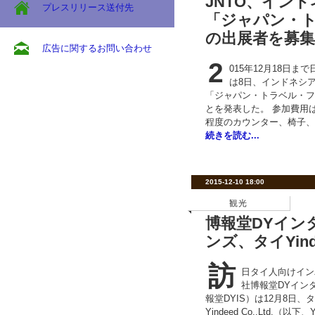
JNTO、イン
プレスリリース送付先
「ジャパン・
の出展者を募集
広告に関するお問い合わせ
2
015年12月18日ま
は8日、インドネシ
「ジャパン・トラベル・フ
とを発表した。 参加費用
程度のカウンター、椅子、
続きを読む...
2015-12-10 18:00
観光
博報堂DYイン
ンズ、タイYin
訪
日タイ人向けイン
社博報堂DYイン
報堂DYIS）は12月8日
Yindeed Co.,Ltd.（