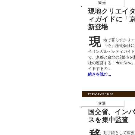
観光
現地クリエイ
ィガイドに「
新登場
現
地で暮らすクリエ
「今」株式会社C
イリンガル・シティガイド「
て、京都と台北の2都市を
社の運営する「HereNo
イドするの…
続きを読む...
2015-12-09 10:00
交通
国交省、イン
スを集中監査
移
動手段として重要