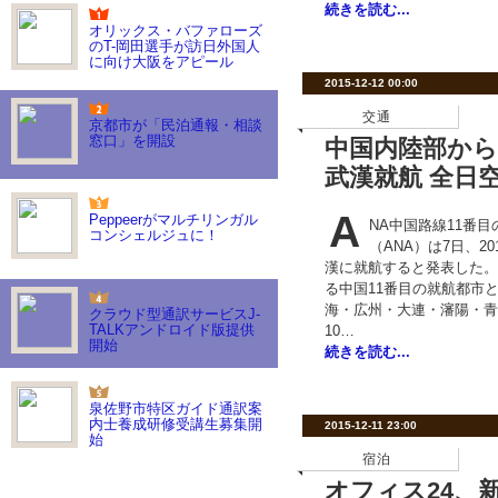
続きを読む...
オリックス・バファローズ
のT-岡田選手が訪日外国人
に向け大阪をアピール
2015-12-12 00:00
交通
京都市が「民泊通報・相談
窓口」を開設
中国内陸部から
武漢就航 全日
A
Peppeerがマルチリンガル
NA中国路線11番
コンシェルジュに！
（ANA）は7日、2
漢に就航すると発表した。
る中国11番目の就航都市
海・広州・大連・瀋陽・青
クラウド型通訳サービスJ-
TALKアンドロイド版提供
10…
開始
続きを読む...
泉佐野市特区ガイド通訳案
内士養成研修受講生募集開
2015-12-11 23:00
始
宿泊
オフィス24、