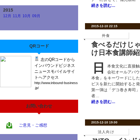
続きを読む...
2015
12月
11月
10月
09月
2015-12-10 22:15
外食
食べるだけじゃ
QRコード
け日本食講師紹
左のQRコードから
日
インバウンドビジネス
本食文化に直接触
ニュースモバイルサイ
会社オールアバウ
トへアクセス
本食」をキーワードにした
htt
p:/
/ww
w.i
nbo
und
-bu
sin
ess
ビスを新たに開始すると発
.jp
/
第一弾は「デコ巻き寿司」
者…
続きを読む...
お問い合わせ
2015-12-10 19:00
ご意見・ご感想
法人向け